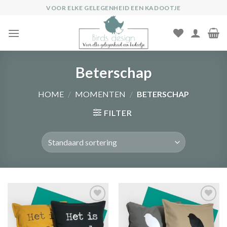
Ga
VOOR ELKE GELEGENHEID EEN KADOOTJE
naar
inhoud
Beterschap
HOME
/
MOMENTEN
/
BETERSCHAP
FILTER
Toevoegen
Toevoegen
aan
aan
verlanglijst
verlanglijst