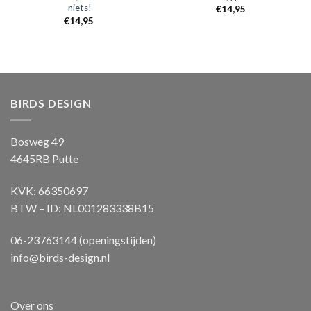
niets!
€
14,95
€
14,95
BIRDS DESIGN
Bosweg 49
4645RB Putte
KVK: 66350697
BTW – ID: NL001283338B15
06-23763144 (openingstijden)
info@birds-design.nl
Over ons