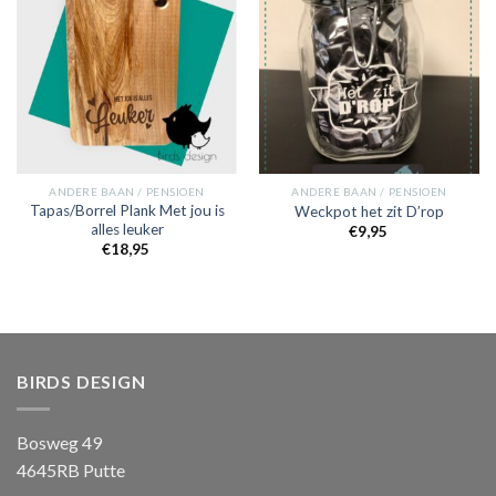
Toevoegen
Toevoegen
aan
aan
verlanglijst
verlanglijst
ANDERE BAAN / PENSIOEN
ANDERE BAAN / PENSIOEN
Tapas/Borrel Plank Met jou is
Weckpot het zit D’rop
alles leuker
€
9,95
€
18,95
BIRDS DESIGN
Bosweg 49
4645RB Putte