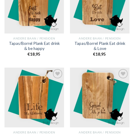
ANDERE BAAN / PENSIOEN
ANDERE BAAN / PENSIOEN
Tapas/Borrel Plank Eat drink
Tapas/Borrel Plank Eat drink
& be happy
& Love
€
18,95
€
18,95
Toevoegen
Toevoegen
aan
aan
verlanglijst
verlanglijst
ANDERE BAAN / PENSIOEN
ANDERE BAAN / PENSIOEN