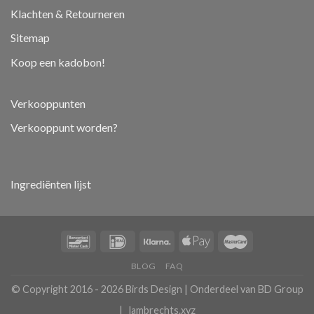
Klachten & Retourneren
Sitemap
Koop een kadobon!
Verkooppunten
Verkooppunt worden?
Ingrediënten lijst
BLOG
FAQ
© Copyright 2016 - 2026
Birds Design
|
Onderdeel van BD Group
|
lambrechts.xyz