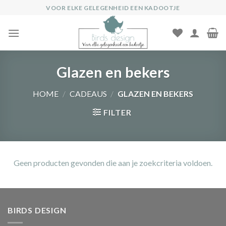
Ga
VOOR ELKE GELEGENHEID EEN KADOOTJE
naar
inhoud
Glazen en bekers
HOME
/
CADEAUS
/
GLAZEN EN BEKERS
FILTER
Geen producten gevonden die aan je zoekcriteria voldoen.
BIRDS DESIGN