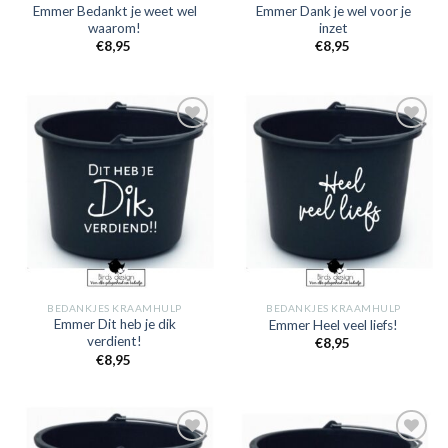
Emmer Bedankt je weet wel
Emmer Dank je wel voor je
waarom!
inzet
€
8,95
€
8,95
Toevoegen
Toevoegen
aan
aan
verlanglijst
verlanglijst
BEDANKJES KRAAMHULP
BEDANKJES KRAAMHULP
Emmer Dit heb je dik
Emmer Heel veel liefs!
verdient!
€
8,95
€
8,95