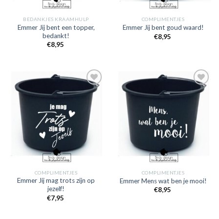
BEDANKJES KRAAMHULP
COMPLIMENTJES
Emmer Jij bent een topper,
Emmer Jij bent goud waard!
bedankt!
€
8,95
€
8,95
Toevoegen
Toevoegen
aan
aan
verlanglijst
verlanglijst
COMPLIMENTJES
COMPLIMENTJES
Emmer Jij mag trots zijn op
Emmer Mens wat ben je mooi!
jezelf!
€
8,95
€
7,95