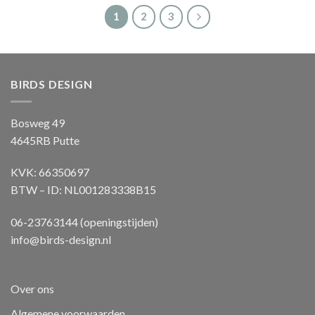
1
2
3
BIRDS DESIGN
Bosweg 49
4645RB Putte
KVK: 66350697
BTW – ID: NL001283338B15
06-23763144 (openingstijden)
info@birds-design.nl
Over ons
Algemene voorwaarden