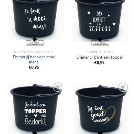
Toevoegen
Toevoegen
aan
aan
verlanglijst
verlanglijst
BEDANKJES KRAAMHULP
COMPLIMENTJES
Emmer jij bent een mooi
Emmer Jij bent een topper
mens!
€
8,95
€
8,95
Toevoegen
Toevoegen
aan
aan
verlanglijst
verlanglijst