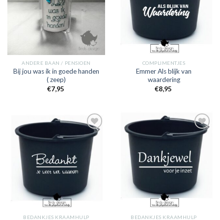
ANDERE BAAN / PENSIOEN
COMPLIMENTJES
Bij jou was ik in goede handen
Emmer Als blijk van
( zeep)
waardering
€
7,95
€
8,95
Toevoegen
Toevoegen
aan
aan
verlanglijst
verlanglijst
BEDANKJES KRAAMHULP
BEDANKJES KRAAMHULP