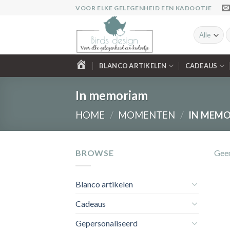
Ga
VOOR ELKE GELEGENHEID EEN KADOOTJE
naar
inhoud
Z
n
BLANCO ARTIKELEN
CADEAUS
HOME
In memoriam
HOME
/
MOMENTEN
/
IN MEM
BROWSE
Geen
Blanco artikelen
Cadeaus
Gepersonaliseerd